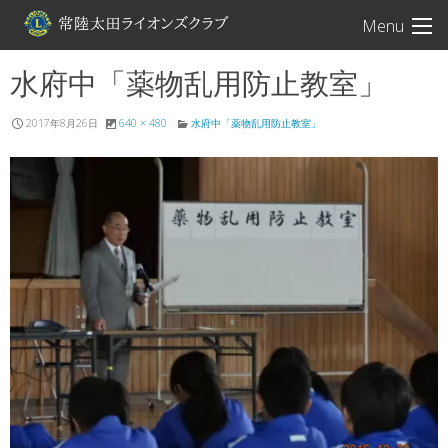
常陸太田ライオン
Menu
水府中「薬物乱用防止教室」
2017年8月26日
640 × 480
水府中「薬物乱用防止教室」