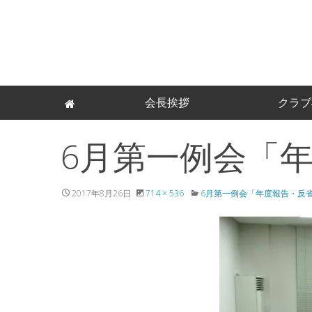
Skip
会長挨拶
クラブ
to
content
6月第一例会「
2017年8月26日
714 × 536
6月第一例会「年度報告・反