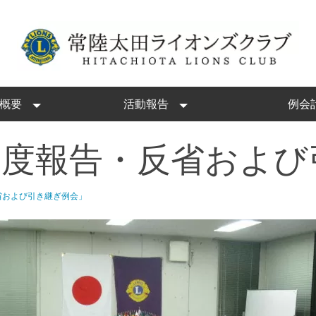
概要
活動報告
例会
年度報告・反省および
省および引き継ぎ例会」