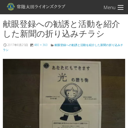
常陸太田ライオン
Menu
献眼登録への勧誘と活動を紹介
した新聞の折り込みチラシ
2017年8月25日
480 × 360
献眼登録への勧誘と活動を紹介した新聞の折り込みチ
ラシ